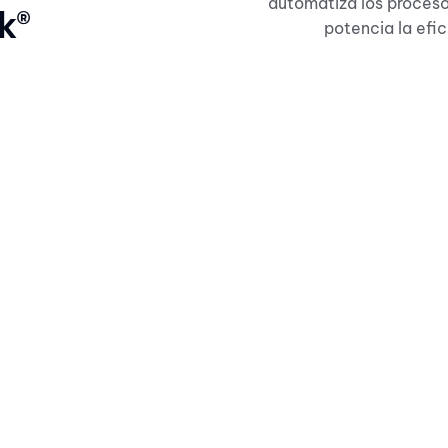
automatiza los proceso
k®
potencia la efi