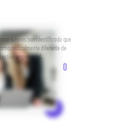
ara quienes han identificado que
forma radicalmente diferente de
gestión empresarial.