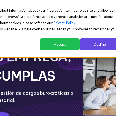
llect information about your interaction with our website and allow us 
your browsing experience and to generate analytics and metrics about
Soluciones
Industrias
Testimonios
Precios
Blog
about cookies, please refer to our
Privacy Policy
.
this website. A single cookie will be used in your browser to remember yo
Explora
Accept
Decline
U EMPRESA,
Transforma tu gestión
Blog con artículos de interés
Mejor desempeño en logística y
Una biblioteca preparada para aprender sobre
Orden documental centralizado y con
transporte
los sistemas de gestión empresarial
para todos
Ver detalle
CUMPLAS
Control automático de versiones
Cuantificación de visua
y descargas
Trazabilidad y control de cambios
stión de cargas burocráticas a
Explorar
sarial.