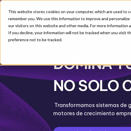
En lista de los mejores QMS según Gartner Digital Markets
This website stores cookies on your computer, which are used to co
remember you. We use this information to improve and personalize 
Crecimiento
our visitors on this website and other media. For more information 
If you decline, your information will not be tracked when you visit 
preference not to be tracked.
DOMINA T
NO SOLO 
Transformamos sistemas de ge
motores de crecimiento empre