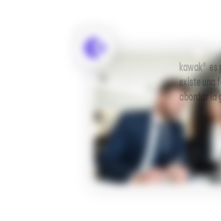
kawak® es p
existe una 
abordar la 