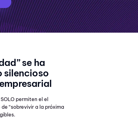
La “burocracia de
idad” se ha
en el enemigo sile
crecimiento empre
 silencioso
 empresarial
 SOLO permiten el el
de “sobrevivir a la próxima
gibles.