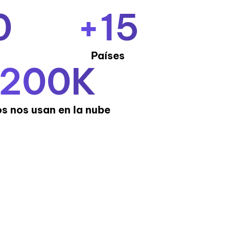
0
+
15
Países
200
K
s nos usan en la nube