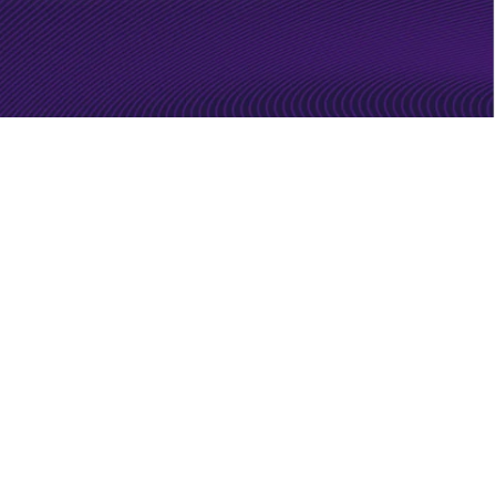
 la calidad” se ha convertido
ncioso que frena el
sarial