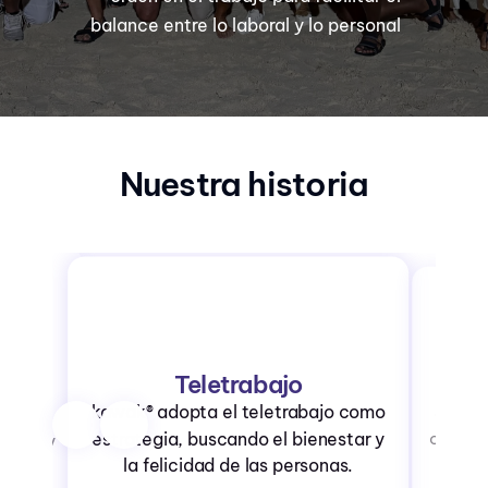
balance entre lo laboral y lo personal
Nuestra historia
mino
bre el
Cada
Teletrabajo
esional
crean
kawak® adopta el teletrabajo como
ipo,
empres
estrategia, buscando el bienestar y
compar
zados y
la felicidad de las personas.
apa.