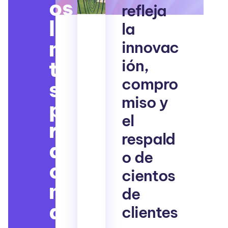
os
refleja
lí
la
mi
innovac
ión,
te
compro
s
miso y
pa
el
ra
respald
al
o de
ca
cientos
nz
de
ar
clientes