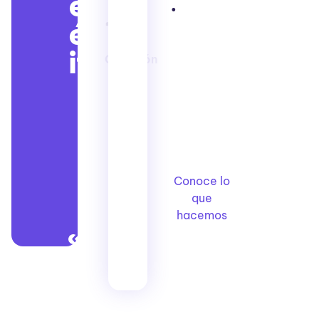
el
.
11
éx
ito
Creación
Conoce lo
que
hacemos