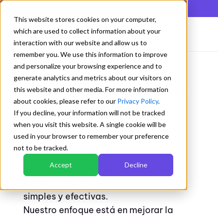
En lista de los mejores QMS según Gartner Digital Markets
This website stores cookies on your computer,
which are used to collect information about your
interaction with our website and allow us to
remember you. We use this information to improve
and personalize your browsing experience and to
generate analytics and metrics about our visitors on
Inspiramos simplicidad y
this website and other media. For more information
about cookies, please refer to our
Privacy Policy
.
orden en el trabajo
If you decline, your information will not be tracked
when you visit this website. A single cookie will be
used in your browser to remember your preference
not to be tracked.
Accept
Decline
Somos una comunidad que transforma
desafíos en soluciones tecnológicas
simples y efectivas.
Nuestro enfoque está en mejorar la