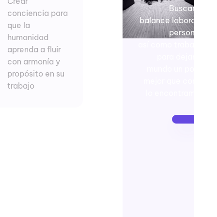
Crear
Buscar el
conciencia para
balance laboral y
que la
personal,
humanidad
así como trabajar
aprenda a fluir
para dejar el
con armonía y
mundo un poco
propósito en su
mejor que como
trabajo
lo encontramos