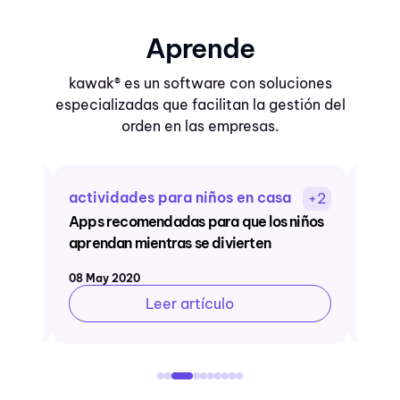
Aprende
kawak® es un software con soluciones
especializadas que facilitan la gestión del
orden en las empresas.
actividades para niños en casa
toma
+3
+2
PODC
estás
Apps recomendadas para que los niños
decis
aprendan mientras se divierten
08 May 2020
04 Feb
Leer artículo