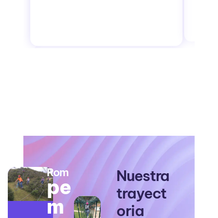
Rom
Nuestra
pe
trayect
m
oria