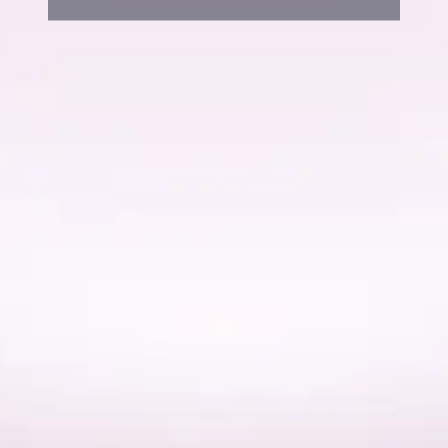
ISO 22301
16 JUNIO
Continuidad
2023
/
COLOMBIA
del Negocio
ISO
9001
Sistema
25
OCTUBRE
de
2023
/
Gestión
COLOMBIA
de
Calidad