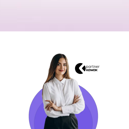
Great
21
Place
NOVIEMBRE
to
2025
/
COLOMBIA
Work