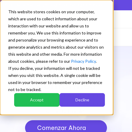
En lista de los mejores QMS según Gartner Digital Markets
This website stores cookies on your computer,
kawak®
which are used to collect information about your
Salidas no conformes
interaction with our website and allow us to
remember you. We use this information to improve
Generalidades
Funcionalidades
and personalize your browsing experience and to
generate analytics and metrics about our visitors on
this website and other media. For more information
about cookies, please refer to our
Privacy Policy
.
+ PERCEPCIÓN DE CALIDAD
Salidas no
If you decline, your information will not be tracked
when you visit this website. A single cookie will be
conformes
used in your browser to remember your preference
not to be tracked.
Detecta, clasifica y corrige cualquier
Accept
Decline
producto o servicio no conforme con el
software kawak®.
Comenzar Ahora