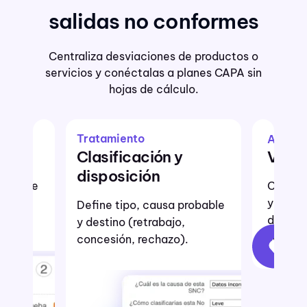
salidas no conformes
Centraliza desviaciones de productos o
servicios y conéctalas a planes CAPA sin
hojas de cálculo.
Rapid
Acción
y
Vinculación CAPA
Regi
Crea acciones correctivas
Dilige
y preventivas
cualqu
 probable
directamente desde la
foto y
o,
salida no conforme.
o).